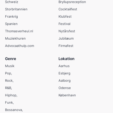
Schweiz
Bryllupsreception
Storbritannien
Cocktailfest
Frankrig
Klubfest
Spanien
Festival
Thomasverheul.nl
Nytårsfest
Muziekhuren
Jubilæum
Advocaathulp.com
Firmafest
Genre
Lokation
Musik
Aarhus
Pop
Esbjerg
Rock
Aalborg
R&B
Odense
Hiphop
København
Funk
Bossanova