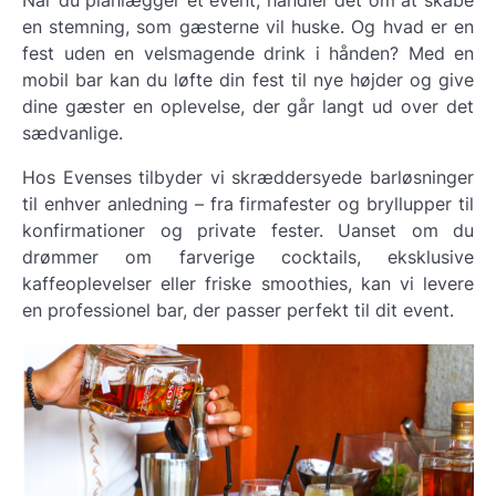
Når du planlægger et event, handler det om at skabe
en stemning, som gæsterne vil huske. Og hvad er en
fest uden en velsmagende drink i hånden? Med en
mobil bar kan du løfte din fest til nye højder og give
dine gæster en oplevelse, der går langt ud over det
sædvanlige.
Hos Evenses tilbyder vi skræddersyede barløsninger
til enhver anledning – fra firmafester og bryllupper til
konfirmationer og private fester. Uanset om du
drømmer om farverige cocktails, eksklusive
kaffeoplevelser eller friske smoothies, kan vi levere
en professionel bar, der passer perfekt til dit event.