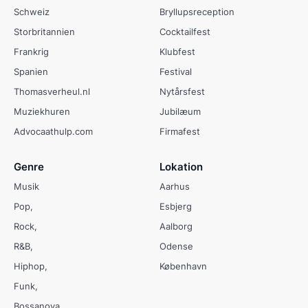
Schweiz
Bryllupsreception
Storbritannien
Cocktailfest
Frankrig
Klubfest
Spanien
Festival
Thomasverheul.nl
Nytårsfest
Muziekhuren
Jubilæum
Advocaathulp.com
Firmafest
Genre
Lokation
Musik
Aarhus
Pop
Esbjerg
Rock
Aalborg
R&B
Odense
Hiphop
København
Funk
Bossanova