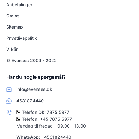
Anbefalinger
Om os
Sitemap
Privatlivspolitik
Vilkår
© Evenses 2009 - 2022
Har du nogle spørgsmål?
info@evenses.dk
4531824440
Telefon DK:
7875 5977
Telefon:
+45 7875 5977
Mandag til fredag – 09.00 - 18.00
WhatsApp:
+4531824440