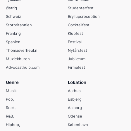
Østrig
Studenterfest
Schweiz
Bryllupsreception
Storbritannien
Cocktailfest
Frankrig
Klubfest
Spanien
Festival
Thomasverheul.nl
Nytårsfest
Muziekhuren
Jubilæum
Advocaathulp.com
Firmafest
Genre
Lokation
Musik
Aarhus
Pop
Esbjerg
Rock
Aalborg
R&B
Odense
Hiphop
København