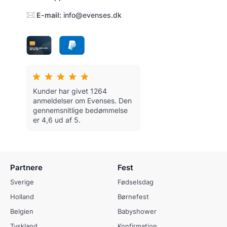
E-mail:
info@evenses.dk
Kunder har givet 1264
anmeldelser om Evenses.
Den
gennemsnitlige bedømmelse
er 4,6 ud af 5.
Partnere
Fest
Sverige
Fødselsdag
Holland
Børnefest
Belgien
Babyshower
Tyskland
Konfirmation