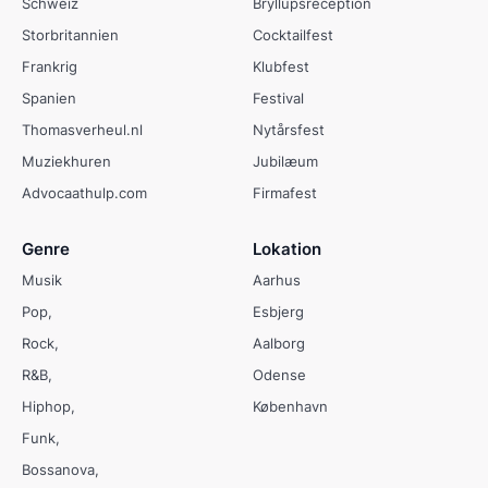
Schweiz
Bryllupsreception
Storbritannien
Cocktailfest
Frankrig
Klubfest
Spanien
Festival
Thomasverheul.nl
Nytårsfest
Muziekhuren
Jubilæum
Advocaathulp.com
Firmafest
Genre
Lokation
Musik
Aarhus
Pop
Esbjerg
Rock
Aalborg
R&B
Odense
Hiphop
København
Funk
Bossanova