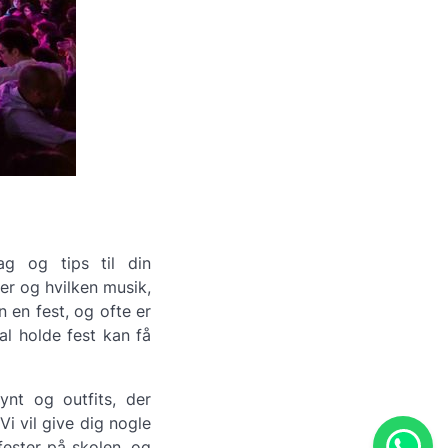
ag og tips til din
ter og hvilken musik,
 en fest, og ofte er
al holde fest kan få
ynt og outfits, der
i vil give dig nogle
fester på skolen, og