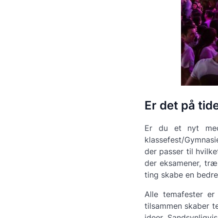
Er det på tid
Er du et nyt medl
klassefest/Gymnasief
der passer til hvil
der eksamener, træn
ting skabe en bedr
Alle temafester er
tilsammen skaber te
ideer. Sandsynligvi