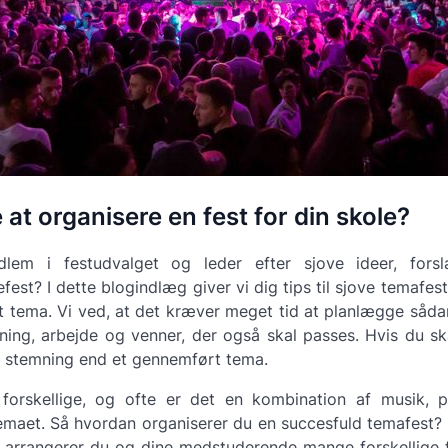
e at organisere en fest for din skole?
em i festudvalget og leder efter sjove ideer, forsl
est? I dette blogindlæg giver vi dig tips til sjove temafes
ket tema. Vi ved, at det kræver meget tid at planlægge sådan
ing, arbejde og venner, der også skal passes. Hvis du sk
e stemning end et gennemført tema.
 forskellige, og ofte er det en kombination af musik, p
maet. Så hvordan organiserer du en succesfuld temafest? V
s arrangerer du og dine medstuderende mange forskellige 