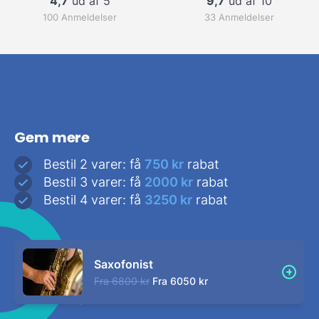
4,7
ud af 5
9,7
ud af 10
100 Anmeldelser
33 Anmeldelser
Gem mere
Bestil 2 varer: få
750 kr
rabat
Bestil 3 varer: få
2000 kr
rabat
Bestil 4 varer: få
3250 kr
rabat
Saxofonist
Fra
6800 kr
Fra
6050 kr