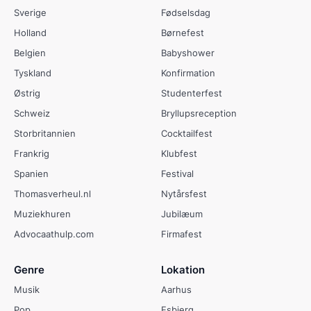
Sverige
Fødselsdag
Holland
Børnefest
Belgien
Babyshower
Tyskland
Konfirmation
Østrig
Studenterfest
Schweiz
Bryllupsreception
Storbritannien
Cocktailfest
Frankrig
Klubfest
Spanien
Festival
Thomasverheul.nl
Nytårsfest
Muziekhuren
Jubilæum
Advocaathulp.com
Firmafest
Genre
Lokation
Musik
Aarhus
Pop
Esbjerg