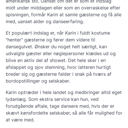
amerikansk stil. Uanset om det er som et indslag
midt under middagen eller som en overraskelse efter
spisningen, formår Karin at samle gæsterne og få alle
med, uanset alder og danseerfaring.
Et populært indslag er, når Karin i fuldt kostume
"henter" gæsterne og fører dem videre til
dansegulvet. Ønsker du noget helt særligt, kan
udvalgte gæster eller nøglepersoner klædes ud og
blive en aktiv del af showet. Det hele sker i en
afslappet og sjov stemning, hvor latteren hurtigt
breder sig og gæsterne falder i snak på tværs af
bordopstillinger og selskaber.
Karin optræder i hele landet og medbringer altid eget
lydanlæg. Som ekstra service kan hun, ved
forudgående aftale, tage dansere med, hvis der er
skævt kønsfordelte selskaber, så alle får mulighed for
at være med.