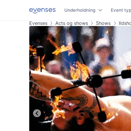
Underholdning
Event ty
Evenses
Acts og shows
Shows
Ildsh