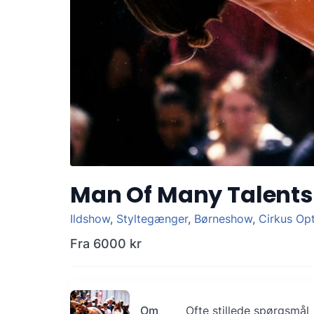
Man Of Many Talents
Ildshow
,
Styltegænger
,
Børneshow
,
Cirkus Op
Fra
6000 kr
Om
Ofte stillede spørgsmål