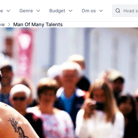
pe
Genre
Budget
Om os
ow
Man Of Many Talents