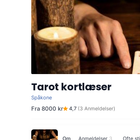
Tarot kortlæser
Spåkone
Fra
8000 kr
4,7
(3 Anmeldelser)
Om
Anmeldelser
3
Ofte st