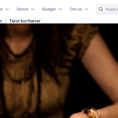
pe
Genre
Budget
Om os
e
Tarot kortlæser