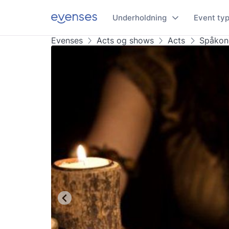
Underholdning
Event ty
Evenses
Acts og shows
Acts
Spåkon