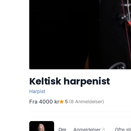
Keltisk harpenist
Harpist
Fra
4000 kr
5
(8 Anmeldelser)
Om
Anmeldelser
8
Ofte st