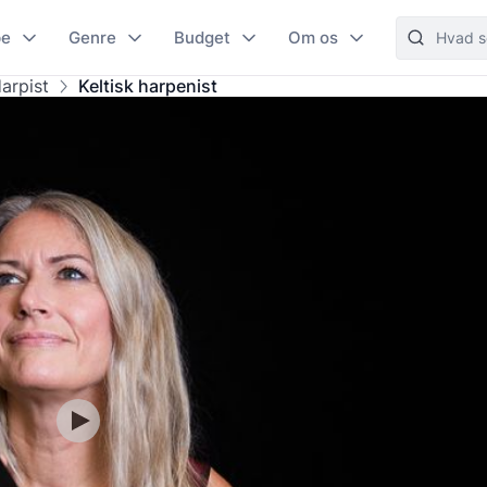
pe
Genre
Budget
Om os
arpist
Keltisk harpenist