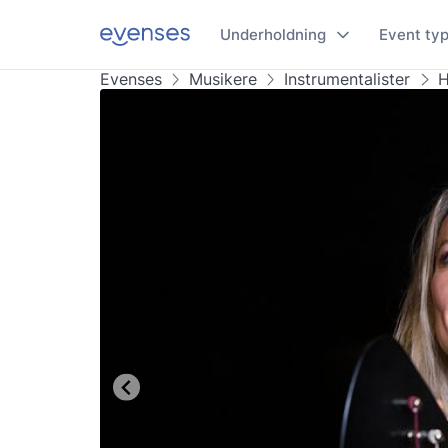
Underholdning
Event ty
Evenses
Musikere
Instrumentalister
H