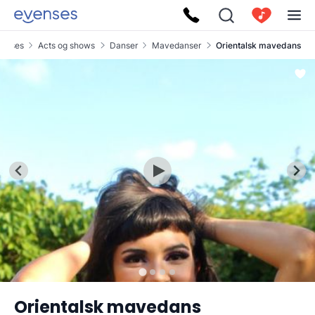
venses
Acts og shows
Danser
Mavedanser
Orientalsk mavedans
Orientalsk mavedans