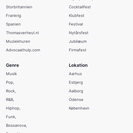
Storbritannien
Cocktailfest
Frankrig
Klubfest
Spanien
Festival
Thomasverheul.nl
Nytårsfest
Muziekhuren
Jubilæum
Advocaathulp.com
Firmafest
Genre
Lokation
Musik
Aarhus
Pop
Esbjerg
Rock
Aalborg
R&B
Odense
Hiphop
København
Funk
Bossanova