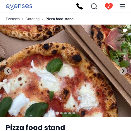
Evenses
Catering
Pizza food stand
Pizza food stand