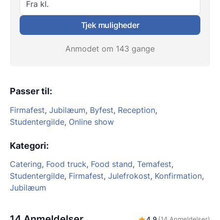
Fra kl.
Tjek muligheder
Anmodet om 143 gange
Passer til
:
Firmafest
,
Jubilæum
,
Byfest
,
Reception
,
Studentergilde
,
Online show
Kategori
:
Catering
,
Food truck
,
Food stand
,
Temafest
,
Studentergilde
,
Firmafest
,
Julefrokost
,
Konfirmation
,
Jubilæum
14 Anmeldelser
4,9
(14 Anmeldelser)