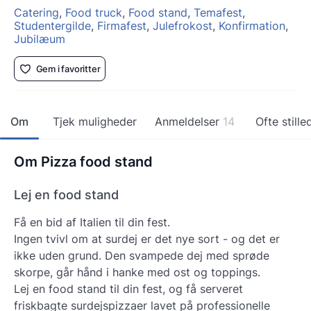
Catering
,
Food truck
,
Food stand
,
Temafest
,
Studentergilde
,
Firmafest
,
Julefrokost
,
Konfirmation
,
Jubilæum
Gem i favoritter
Om
Tjek muligheder
Anmeldelser
14
Ofte still
Om Pizza food stand
Lej en food stand
Få en bid af Italien til din fest.
Ingen tvivl om at surdej er det nye sort - og det er
ikke uden grund. Den svampede dej med sprøde
skorpe, går hånd i hanke med ost og toppings.
Lej en food stand til din fest, og få serveret
friskbagte surdejspizzaer lavet på professionelle