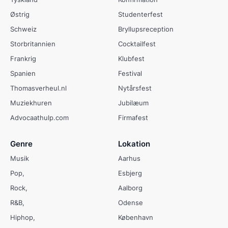
Østrig
Studenterfest
Schweiz
Bryllupsreception
Storbritannien
Cocktailfest
Frankrig
Klubfest
Spanien
Festival
Thomasverheul.nl
Nytårsfest
Muziekhuren
Jubilæum
Advocaathulp.com
Firmafest
Genre
Lokation
Musik
Aarhus
Pop
Esbjerg
Rock
Aalborg
R&B
Odense
Hiphop
København