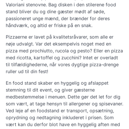
Valoriani stenovne. Bag disken i den stilerene food
stand bliver du og dine gæster mødt af søde,
passioneret unge mænd, der brænder for deres
håndværk, og altid er friske på en snak.
Pizzaerne er lavet på kvalitetsråvarer, som alle er
nøje udvalgt. Var det eksempelvis noget med en
pizza med prochiutto, rucola og pesto? Eller en pizza
med ricotta, kartoffel og zucchini? Intet er overladt
til tilfældighederne, når vores dygtige pizza-drenge
ruller ud til din fest!
En food stand skaber en hyggelig og afslappet
stemning til dit event, og giver gæsterne
medbestemmelse i menuen. Dette gør det let for dig
som vært, at tage hensyn til allergener og spisevaner.
Ved leje af en foodstand er transport, opsætning,
oprydning og nedtagning inkluderet i prisen. Som
vært kan du derfor blot have en hyggelig aften med