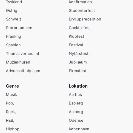
Tyskland
Konfirmation
Østrig
Studenterfest
Schweiz
Bryllupsreception
Storbritannien
Cocktailfest
Frankrig
Klubfest
Spanien
Festival
Thomasverheul.nl
Nytårsfest
Muziekhuren
Jubilæum
Advocaathulp.com
Firmafest
Genre
Lokation
Musik
Aarhus
Pop
Esbjerg
Rock
Aalborg
R&B
Odense
Hiphop
København