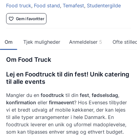
Food truck
,
Food stand
,
Temafest
,
Studentergilde
Gem i favoritter
Om
Tjek muligheder
Anmeldelser
5
Ofte still
Om Food Truck
Lej en Foodtruck til din fest! Unik catering
til alle events
Mangler du en
foodtruck
til din
fest
,
fødselsdag
,
konfirmation
eller
firmaevent
? Hos Evenses tilbyder
vi et bredt udvalg af mobile køkkener, der kan lejes
til alle typer arrangementer i hele Danmark. En
foodtruck leverer en unik og uformel madoplevelse,
som kan tilpasses enhver smag og ethvert budget.