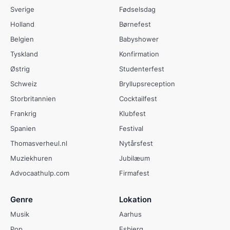
Sverige
Fødselsdag
Holland
Børnefest
Belgien
Babyshower
Tyskland
Konfirmation
Østrig
Studenterfest
Schweiz
Bryllupsreception
Storbritannien
Cocktailfest
Frankrig
Klubfest
Spanien
Festival
Thomasverheul.nl
Nytårsfest
Muziekhuren
Jubilæum
Advocaathulp.com
Firmafest
Genre
Lokation
Musik
Aarhus
Pop
Esbjerg