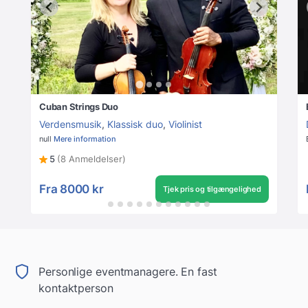
Cuban Strings Duo
Verdensmusik
,
Klassisk duo
,
Violinist
null
Mere information
5
(8 Anmeldelser)
Fra
8000 kr
Tjek pris og tilgængelighed
Personlige eventmanagere. En fast
kontaktperson