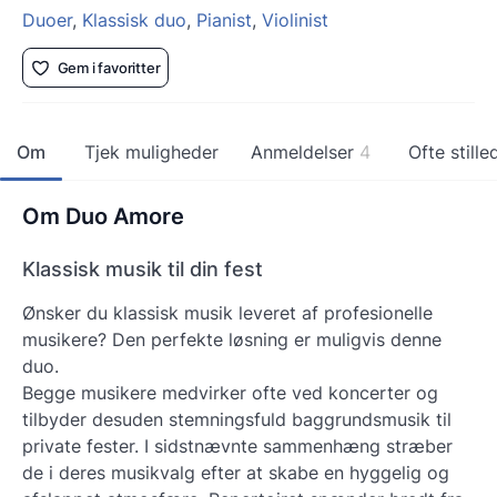
Duoer
,
Klassisk duo
,
Pianist
,
Violinist
Gem i favoritter
Om
Tjek muligheder
Anmeldelser
4
Ofte still
Om Duo Amore
Klassisk musik til din fest
Ønsker du klassisk musik leveret af profesionelle
musikere? Den perfekte løsning er muligvis denne
duo.
Begge musikere medvirker ofte ved koncerter og
tilbyder desuden stemningsfuld baggrundsmusik til
private fester. I sidstnævnte sammenhæng stræber
de i deres musikvalg efter at skabe en hyggelig og