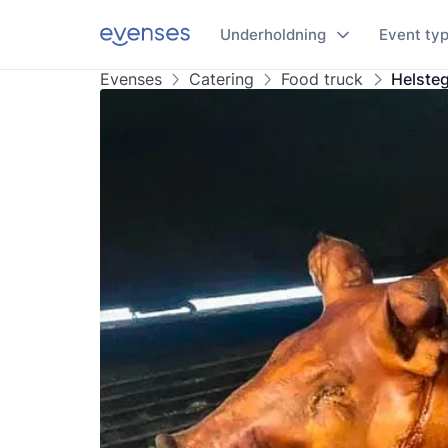
Underholdning
Event ty
Evenses
Catering
Food truck
Helsteg