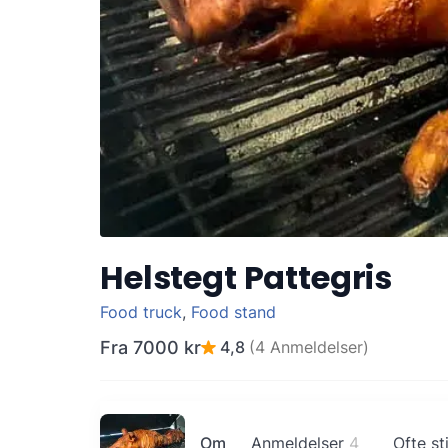
Helstegt Pattegris
Food truck
,
Food stand
Fra
7000 kr
4,8
(4 Anmeldelser)
Om
Anmeldelser
4
Ofte st