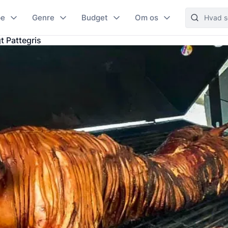
pe
Genre
Budget
Om os
t Pattegris