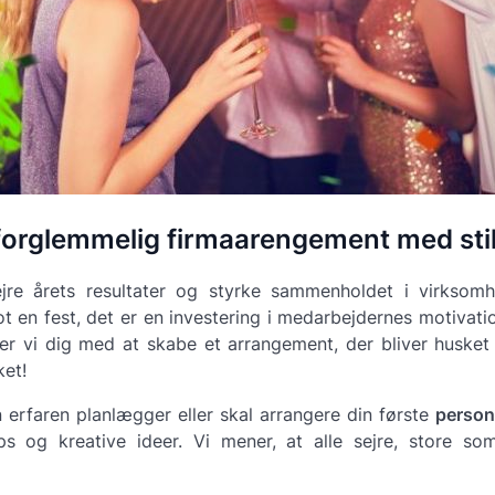
forglemmelig firmaarengement med stil
fejre årets resultater og styrke sammenholdet i virksom
ot en fest, det er en investering i medarbejdernes motivat
r vi dig med at skabe et arrangement, der bliver husket 
ket!
erfaren planlægger eller skal arrangere din første
person
ps og kreative ideer. Vi mener, at alle sejre, store so