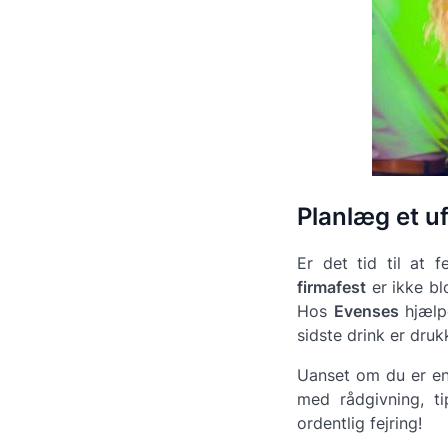
Planlæg et u
Er det tid til at 
firmafest
er ikke bl
Hos
Evenses
hjælpe
sidste drink er druk
Uanset om du er en 
med rådgivning, ti
ordentlig fejring!