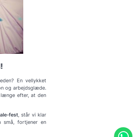
!
heden? En vellykket
ion og arbejdsglæde.
længe efter, at den
ale-fest
, står vi klar
m små, fortjener en