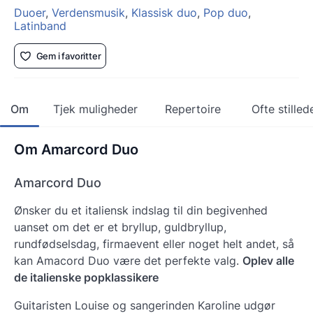
Duoer
,
Verdensmusik
,
Klassisk duo
,
Pop duo
,
Latinband
Gem i favoritter
Om
Tjek muligheder
Repertoire
Ofte stille
Om Amarcord Duo
Amarcord Duo
Ønsker du et italiensk indslag til din begivenhed
uanset om det er et bryllup, guldbryllup,
rundfødselsdag, firmaevent eller noget helt andet, så
kan Amacord Duo være det perfekte valg.
Oplev alle
de italienske popklassikere
Guitaristen Louise og sangerinden Karoline udgør