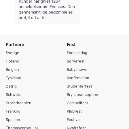
Kunder har givet 1264
anmeldelser om Evenses.
Den
gennemsnitlige bedømmelse
er 4,6 ud af 5.
Partnere
Fest
Sverige
Fødselsdag
Holland
Børnefest
Belgien
Babyshower
Tyskland
Konfirmation
Østrig
Studenterfest
Schweiz
Bryllupsreception
Storbritannien
Cocktailfest
Frankrig
Klubfest
Spanien
Festival
Thomasverheul.nl
Nytårsfest