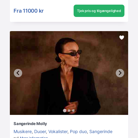
Fra
11000 kr
Tjek pris og tilgængelighed
Sangerinde Molly
Musikere
,
Duoer
,
Vokalister
,
Pop duo
,
Sangerinde
null
Mere information