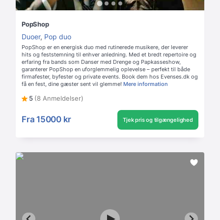
PopShop
Duoer
,
Pop duo
PopShop er en energisk duo med rutinerede musikere, der leverer
hits og feststemning til enhver anledning. Med et bredt repertoire og
erfaring fra bands som Danser med Drenge og Papkasseshow,
garanterer PopShop en uforglemmelig oplevelse – perfekt til både
firmafester, byfester og private events. Book dem hos Evenses.dk og
få en fest, dine gæster sent vil glemme!
Mere information
5
(8 Anmeldelser)
Fra
15000 kr
Tjek pris og tilgængelighed