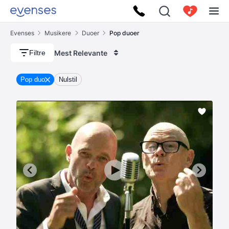
Evenses
Musikere
Duoer
Pop duoer
Mest Relevante
Filtre
Pop duo
Nulstil