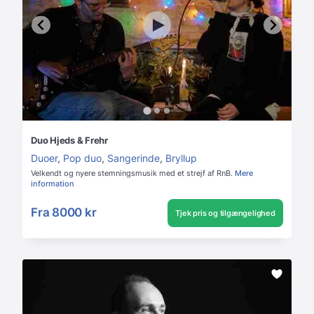
Duo Hjeds & Frehr
Duoer
,
Pop duo
,
Sangerinde
,
Bryllup
Velkendt og nyere stemningsmusik med et strejf af RnB.
Mere
information
Fra
8000 kr
Tjek pris og tilgængelighed