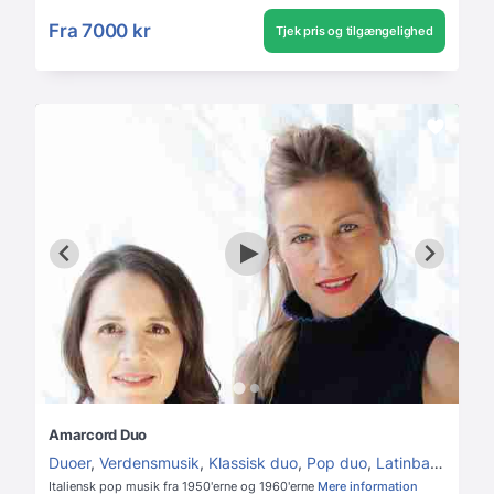
Fra
7000 kr
Tjek pris og tilgængelighed
Amarcord Duo
Duoer
,
Verdensmusik
,
Klassisk duo
,
Pop duo
,
Latinband
Italiensk pop musik fra 1950'erne og 1960'erne
Mere information