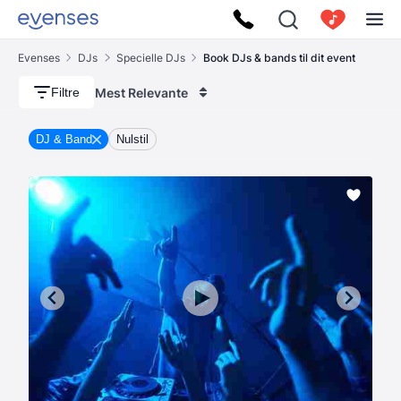
Evenses
DJs
Specielle DJs
Book DJs & bands til dit event
Mest Relevante
Filtre
DJ & Band
Nulstil