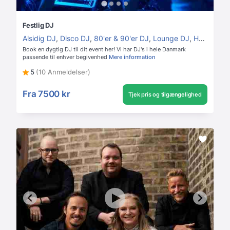
Festlig DJ
Alsidig DJ
,
Disco DJ
,
80'er & 90'er DJ
,
Lounge DJ
,
House DJ
,
Book en dygtig DJ til dit event her! Vi har DJ's i hele Danmark
passende til enhver begivenhed
Mere information
5
(10 Anmeldelser)
Fra
7500 kr
Tjek pris og tilgængelighed