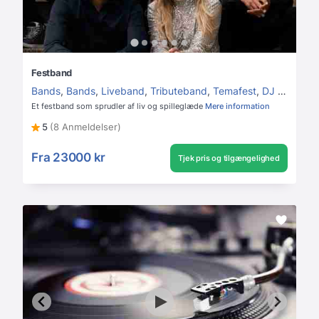
Festband
Bands
,
Bands
,
Liveband
,
Tributeband
,
Temafest
,
DJ & Band
,
Et festband som sprudler af liv og spilleglæde
Mere information
5
(8 Anmeldelser)
Fra
23000 kr
Tjek pris og tilgængelighed