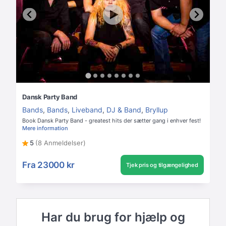
Dansk Party Band
Bands
,
Bands
,
Liveband
,
DJ & Band
,
Bryllup
Book Dansk Party Band - greatest hits der sætter gang i enhver fest!
Mere information
5
(8 Anmeldelser)
Fra
23000 kr
Tjek pris og tilgængelighed
Har du brug for hjælp og