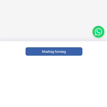
Modtag forslag
Book DJs & Trompetister til dit event
Er du ved at planlægge en fest, og alt du mangler er
at få styr på musikken? Så prøv at
book DJ &
trompetist
, som kan give en unik oplevelse til dit
event. Denne originale og overraskende handling er
garanteret at give et indtryk på dine gæster.
Trompeten giver ekstra til DJ-præsentationen
gennem smukke og klare toner.