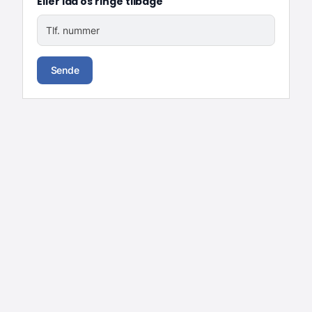
Eller lad os ringe tilbage
Tlf. nummer
Sende