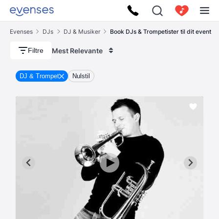
Evenses
DJs
DJ & Musiker
Book DJs & Trompetister til dit event
Mest Relevante
Filtre
DJ & Trompet
Nulstil