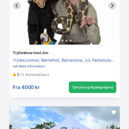
Trylleshow med Jim
Tryllekunstner
,
Børnefest
,
Børneshow
,
Jul
,
Fødselsdag
,
Havefe
null
Mere information
5
(3 Anmeldelser)
Fra
4000 kr
Tjek pris og tilgængelighed