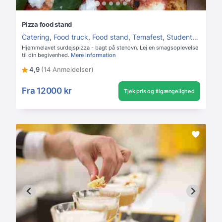
Pizza food stand
Catering
,
Food truck
,
Food stand
,
Temafest
,
Studentergilde
,
F
Hjemmelavet surdejspizza - bagt på stenovn. Lej en smagsoplevelse
til din begivenhed.
Mere information
4,9
(14 Anmeldelser)
Fra
12000 kr
Tjek pris og tilgængelighed