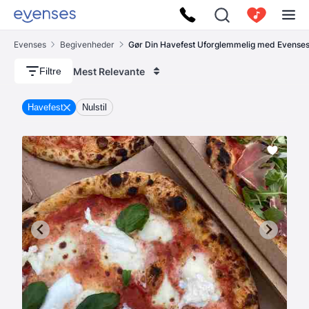
Evenses
Begivenheder
Gør Din Havefest Uforglemmelig med Evense
Mest Relevante
Filtre
Havefest
Nulstil