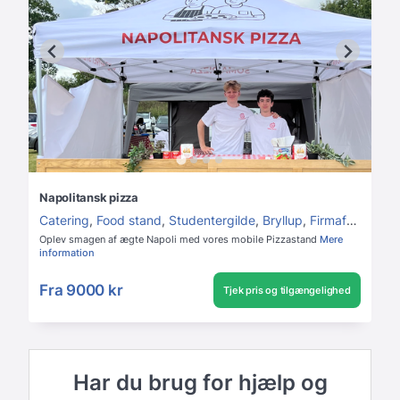
Napolitansk pizza
Catering
,
Food stand
,
Studentergilde
,
Bryllup
,
Firmafest
,
Føds
Oplev smagen af ægte Napoli med vores mobile Pizzastand
Mere
information
Fra
9000 kr
Tjek pris og tilgængelighed
Har du brug for hjælp og