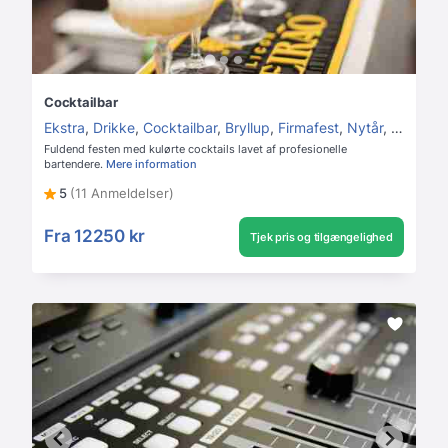
Cocktailbar
Ekstra
,
Drikke
,
Cocktailbar
,
Bryllup
,
Firmafest
,
Nytår
,
Julefrok
Fuldend festen med kulørte cocktails lavet af profesionelle
bartendere.
Mere information
5
(11 Anmeldelser)
Fra
12250 kr
Tjek pris og tilgængelighed