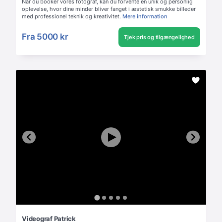
Når du booker vores fotograf, kan du forvente en unik og personlig
oplevelse, hvor dine minder bliver fanget i æstetisk smukke billeder
med professionel teknik og kreativitet.
Mere information
Fra
5000 kr
Tjek pris og tilgængelighed
Videograf Patrick