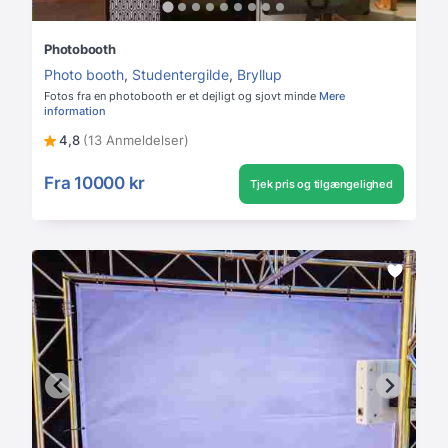
Photobooth
Photo booth
,
Studentergilde
,
Bryllup
Fotos fra en photobooth er et dejligt og sjovt minde
Mere
information
4,8
(13 Anmeldelser)
Fra
10000 kr
Tjek pris og tilgængelighed