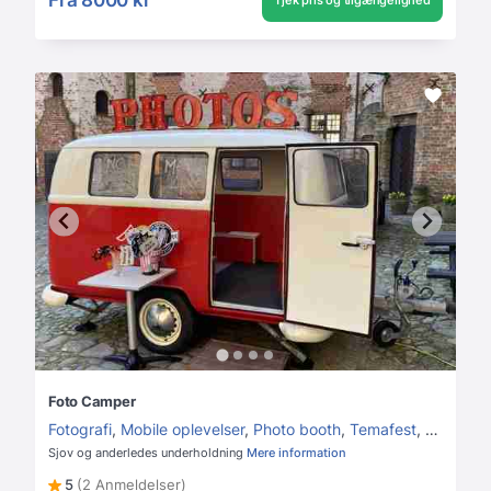
Tjek pris og tilgængelighed
Foto Camper
Fotografi
,
Mobile oplevelser
,
Photo booth
,
Temafest
,
Børnefes
Sjov og anderledes underholdning
Mere information
5
(2 Anmeldelser)