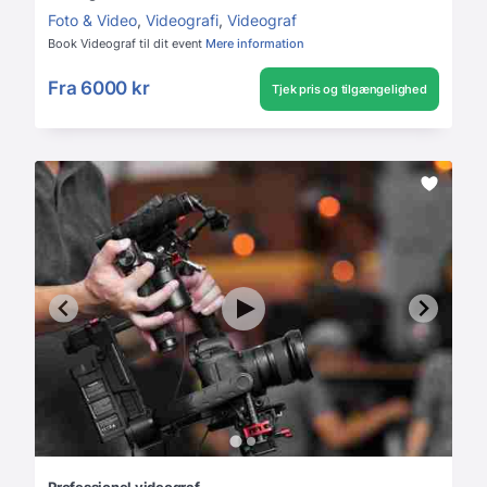
Foto & Video
,
Videografi
,
Videograf
Book Videograf til dit event
Mere information
Fra
6000 kr
Tjek pris og tilgængelighed
Professionel videograf