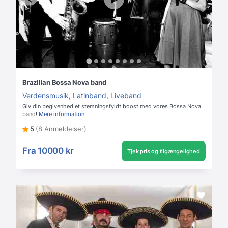
Brazilian Bossa Nova band
Verdensmusik
,
Latinband
,
Liveband
Giv din begivenhed et stemningsfyldt boost med vores Bossa Nova
band!
Mere information
5
(8 Anmeldelser)
Fra
10000 kr
Tjek pris og tilgængelighed