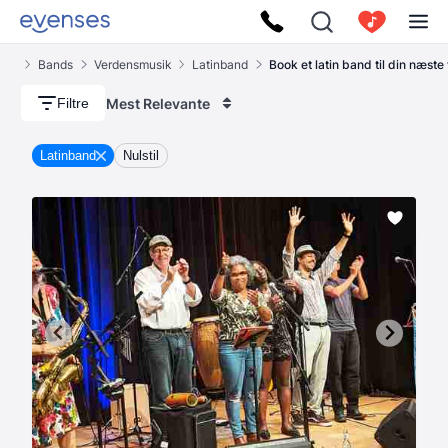
ses
Bands
Verdensmusik
Latinband
Book et latin band til din næste 
Mest Relevante
Filtre
Latinband
Nulstil