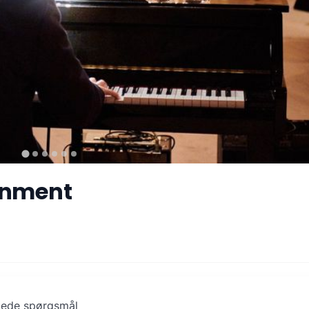
ainment
llede spørgsmål