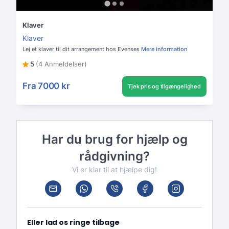
Klaver
Klaver
Lej et klaver til dit arrangement hos Evenses
Mere information
5
(4 Anmeldelser)
Fra
7000 kr
Tjek pris og tilgængelighed
Har du brug for hjælp og
rådgivning?
Vi er klar til at hjælpe dig!
Eller lad os ringe tilbage