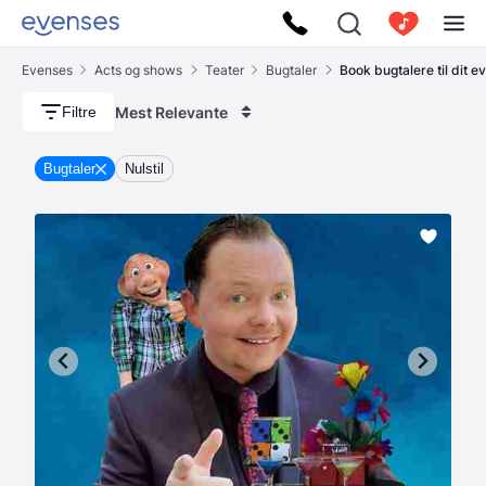
Evenses
Acts og shows
Teater
Bugtaler
Book bugtalere til dit e
Mest Relevante
Filtre
Bugtaler
Nulstil