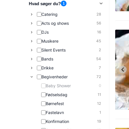
Hvad søger du?
1
Catering
28
Acts og shows
56
DJs
16
Musikere
45
Silent Events
2
Bands
54
Drikke
7
Begivenheder
72
Baby Shower
0
Fødselsdag
11
Børnefest
12
Fastelavn
1
Konfirmation
19