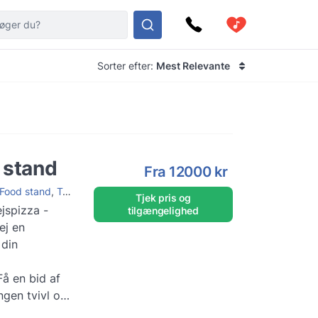
Sorter efter:
Mest Relevante
 stand
Fra
12000 kr
Food stand
,
Temafest
,
Studentergilde
,
Firmafest
,
Julefrokost
,
Konfir
Tjek pris og
jspizza -
tilgængelighed
ej en
 din
Få en bid af
 Ingen tvivl om
e sort - og