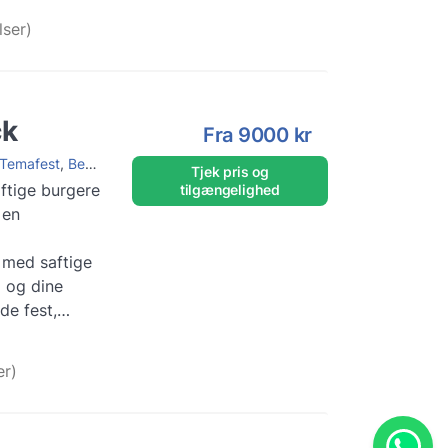
ation
ser)
ck
Fra
9000 kr
Temafest
,
Begivenheder
,
Studentergilde
,
Bryllup
,
Firmafest
Tjek pris og
ftige burgere
tilgængelighed
 en
 med saftige
g og dine
eller privat
ion
er)