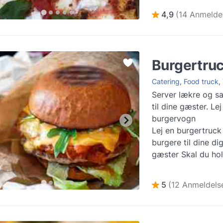
det ...
Mere inform
4,9
(14 Anmeldel
Burgertru
Catering
,
Food truck
,
Server lækre og sa
til dine gæster. Lej
burgervogn
Lej en burgertruck
burgere til dine di
gæster Skal du holde fest,
firmaevent, bryllup 
ar...
Mere informat
5
(12 Anmeldels