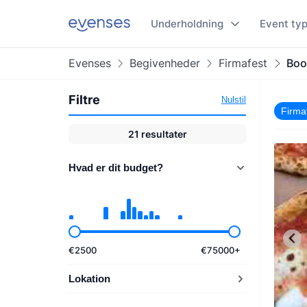
Underholdning
Event ty
Evenses
Begivenheder
Firmafest
Boo
Filtre
Nulstil
Firma
21
resultater
Hvad er dit budget?
€
2500
€
75000
+
Lokation