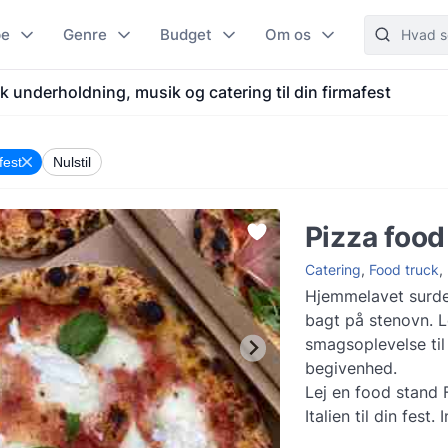
pe
Genre
Budget
Om os
k underholdning, musik og catering til din firmafest
fest
Nulstil
Pizza food
Catering
,
Food truck
,
Hjemmelavet surde
bagt på stenovn. L
smagsoplevelse til
begivenhed.
Lej en food stand 
Italien til din fest.
at surdej er det ny