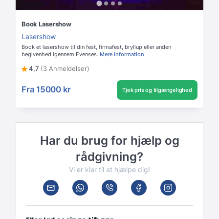
Book Lasershow
Lasershow
Book et lasershow til din fest, firmafest, bryllup eller anden
begivenhed igennem Evenses.
Mere information
4,7
(3 Anmeldelser)
Fra
15000 kr
Tjek pris og tilgængelighed
Har du brug for hjælp og
rådgivning?
Vi er klar til at hjælpe dig!