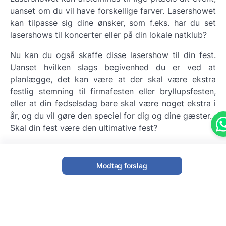
uanset om du vil have forskellige farver. Lasershowet
kan tilpasse sig dine ønsker, som f.eks. har du set
lasershows til koncerter eller på din lokale natklub?
Nu kan du også skaffe disse lasershow til din fest.
Uanset hvilken slags begivenhed du er ved at
planlægge, det kan være at der skal være ekstra
festlig stemning til firmafesten eller bryllupsfesten,
eller at din fødselsdag bare skal være noget ekstra i
år, og du vil gøre den speciel for dig og dine gæster.
Skal din fest være den ultimative fest?
Hvis du vil sæt gang i din gæster, og sørge for at de
får en uforglemmelig aften, så står Eveneses klar til
Modtag forslag
at hjælpe dig. Der er ingen tvivl om at et lasershow
vil fuldende din fest, men du kan også tilføje andre
fede installationer.
Til det står Evenses klar til at hjælpe dig. Det kan