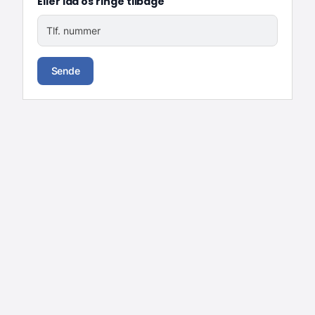
Eller lad os ringe tilbage
Tlf. nummer
Sende