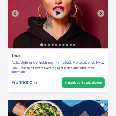
Tinus
Acts
,
Jule underholdning
,
Firmafest
,
Polterabend
,
Nytår
,
Føds
Book Tinus til dit næste event, og få et glamourøst pust.
Mere
information
Fra
10000 kr
Tjek pris og tilgængelighed