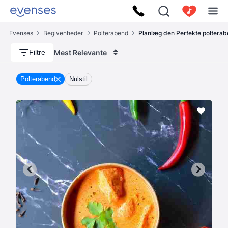
Evenses
Begivenheder
Polterabend
Planlæg den Perfekte poltera
Mest Relevante
Filtre
Polterabend
Nulstil