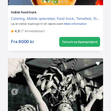
Indisk food truck
Catering
,
Mobile oplevelser
,
Food truck
,
Temafest
,
Studentergilde
Lej en indisk madvogn til dit næste event
Mere information
4,8
(7 Anmeldelser)
Fra
8000 kr
Tjek pris og tilgængelighed