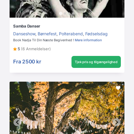
Samba Danser
Danseshow
,
Børnefest
,
Polterabend
,
Fødselsdag
Book Nadja Til Din Næste Begivenhed !
Mere information
5
(6 Anmeldelser)
Fra
2500 kr
Tjek pris og tilgængelighed