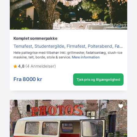
Komplet sommerpakke
Temafest
,
Studentergilde
,
Firmafest
,
Polterabend
,
Fødselsdag
Hele pattegrise med tilbehør inkl. grillmester, fadølsanlæg, slush-ice
maskine, telt, borde, stole & service.
Mere information
4,8
(4 Anmeldelser)
Fra
8000 kr
Tjek pris og tilgængelighed