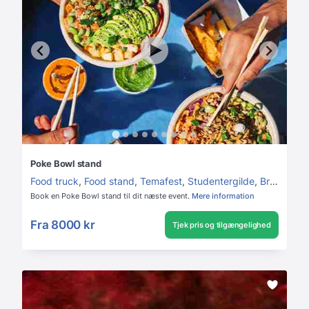
Poke Bowl stand
Food truck
,
Food stand
,
Temafest
,
Studentergilde
,
Bryllup
,
Fi
Book en Poke Bowl stand til dit næste event.
Mere information
Fra
8000 kr
Tjek pris og tilgængelighed