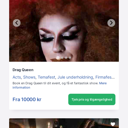
Drag Queen
Acts
,
Shows
,
Temafest
,
Jule underholdning
,
Firmafest
,
Polter
Book en Drag Queen til dit event, og få et fantastisk show.
Mere
information
Fra
10000 kr
Tjek pris og tilgængelighed