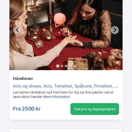
Håndlæser
Acts og shows
,
Acts
,
Temafest
,
Spåkone
,
Firmafest
,
Polterab
Lad denne håndlæser spå fremtiden for dig og dine gæster ved at
læse deres hænder
Mere information
Fra
2500 kr
Tjek pris og tilgængelighed