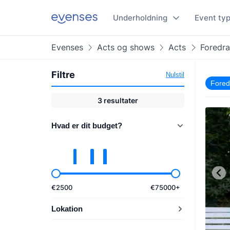
Underholdning
Event ty
Evenses
Acts og shows
Acts
Foredra
Filtre
Nulstil
Fored
3
resultater
Hvad er dit budget?
€
2500
€
75000
+
Lokation