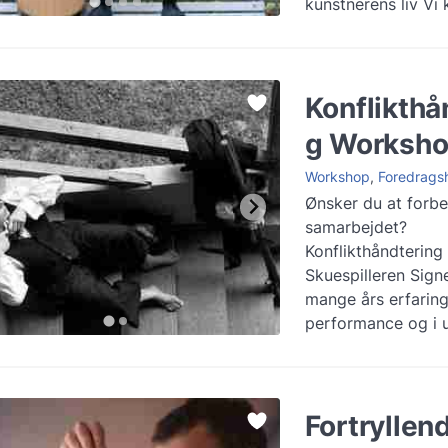
kunstnerens liv Vi 
rejse med Elvis, en
Mere information
Konflikthå
g Worksh
Workshop
,
Foredrags
Ønsker du at forb
samarbejdet?
Konflikthåndterin
Skuespilleren Sign
mange års erfaring
performance og i 
udarbejdet en wor
tager udgangspunkt
information
Fortryllen