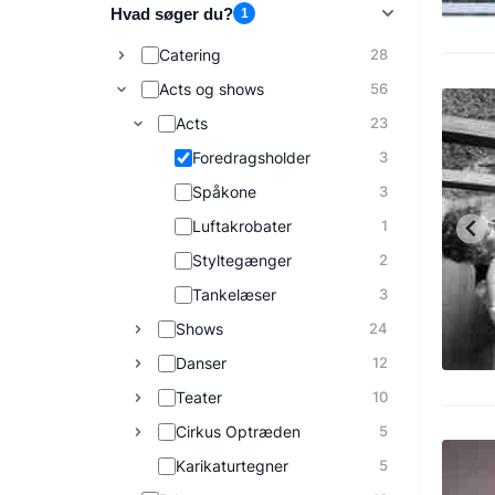
Hvad søger du?
1
Catering
28
Acts og shows
56
Acts
23
Foredragsholder
3
Spåkone
3
Luftakrobater
1
Styltegænger
2
Tankelæser
3
Shows
24
Danser
12
Teater
10
Cirkus Optræden
5
Karikaturtegner
5