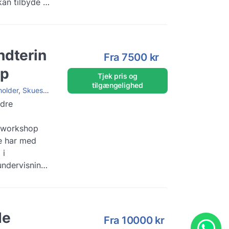
kan tilbyde en
 syng-me...
ndterin
Fra
7500 kr
op
Tjek pris og
tilgængelighed
holder
,
Skuespiller
edre
g workshop
e har med
 i
undervisning
kshop, der
 ...
Mere
de
Fra
10000 kr