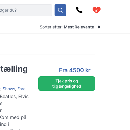
Sorter efter:
Mest Relevante
tælling
Fra
4500 kr
Tjek pris og
tilgængelighed
r
,
Shows
,
Foredragsholder
eatles, Elvis
es
r
ind i