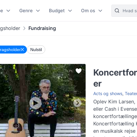
pe
Genre
Budget
Om os
gsholder
Fundraising
ragsholder
Nulstil
Koncertfor
er
Acts og shows
,
Teate
Oplev Kim Larsen, B
eller Cash i Evens
koncertfortællinge
Koncertfortælling Kom med på
en musikalsk rejse 